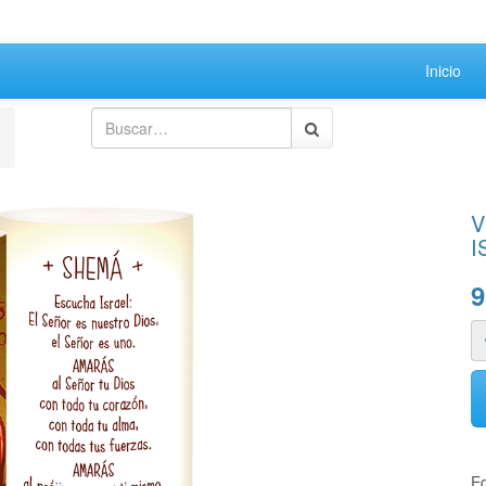
Inicio
V
I
9
Ed