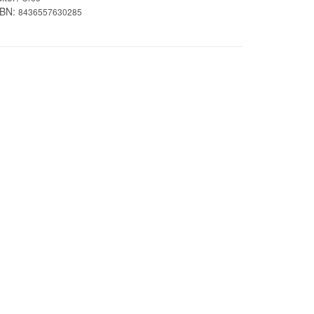
SBN:
8436557630285