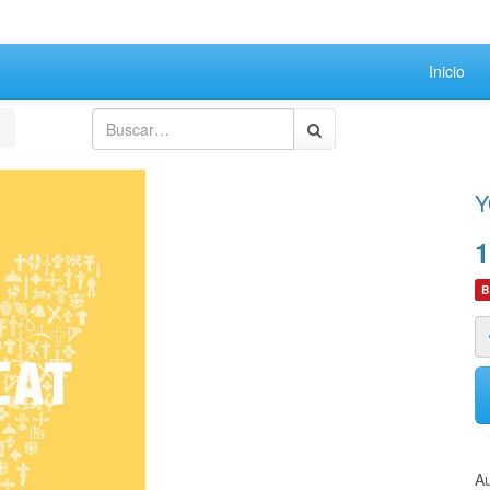
Inicio
Y
1
B
Au