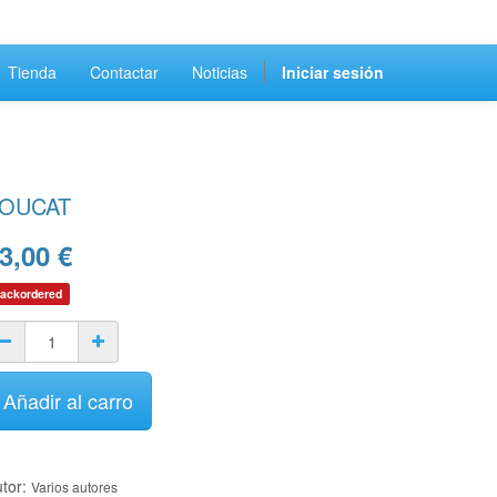
Tienda
Contactar
Noticias
Iniciar sesión
OUCAT
3,00
€
ackordered
Añadir al carro
tor:
Varios autores